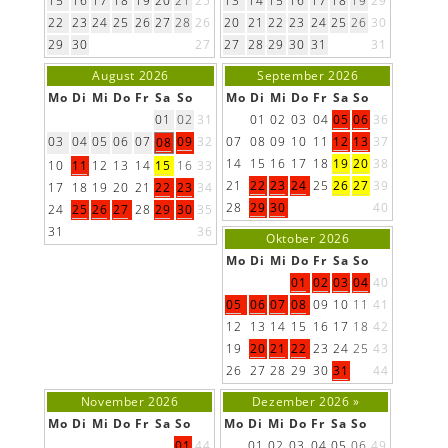
15
16
17
18
19
20
21
25
13
14
15
16
17
18
19
29
22
23
24
25
26
27
28
26
20
21
22
23
24
25
26
30
29
30
27
27
28
29
30
31
31
August 2026
September 2026
Mo
Di
Mi
Do
Fr
Sa
So
Mo
Di
Mi
Do
Fr
Sa
So
01
02
31
01
02
03
04
05
06
36
03
04
05
06
07
09
32
07
08
09
10
11
12
13
37
08
14
15
16
17
18
19
20
38
10
11
12
13
14
15
16
33
21
22
23
24
25
26
27
39
17
18
19
20
21
22
23
34
28
29
30
40
24
25
26
27
28
29
30
35
31
36
Oktober 2026
Mo
Di
Mi
Do
Fr
Sa
So
01
02
03
04
40
05
06
07
08
09
10
11
41
12
13
14
15
16
17
18
42
19
20
21
22
23
24
25
43
26
27
28
29
30
31
44
November 2026
Dezember 2026
»
Mo
Di
Mi
Do
Fr
Sa
So
Mo
Di
Mi
Do
Fr
Sa
So
01
44
01
02
03
04
05
06
49