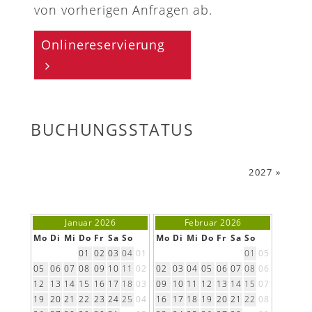
von vorherigen Anfragen ab.
Onlinereservierung
BUCHUNGSSTATUS
2027 »
Januar 2026
Februar 2026
Mo
Di
Mi
Do
Fr
Sa
So
Mo
Di
Mi
Do
Fr
Sa
So
01
02
03
04
01
01
05
05
06
07
08
09
10
11
02
02
03
04
05
06
07
08
06
12
13
14
15
16
17
18
03
09
10
11
12
13
14
15
07
19
20
21
22
23
24
25
04
16
17
18
19
20
21
22
08