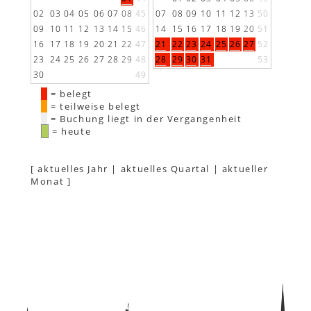
02
03
04
05
06
07
08
45
07
08
09
10
11
12
13
50
09
10
11
12
13
14
15
46
14
15
16
17
18
19
20
51
16
17
18
19
20
21
22
47
21
22
23
24
25
26
27
52
23
24
25
26
27
28
29
48
28
29
30
31
53
30
49
= belegt
= teilweise belegt
= Buchung liegt in der Vergangenheit
= heute
[
aktuelles Jahr
|
aktuelles Quartal
|
aktueller
Monat
]