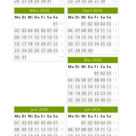
26
27
28
29
30
31
05
23
24
25
26
27
28
09
März 2026
April 2026
Mo
Di
Mi
Do
Fr
Sa
So
Mo
Di
Mi
Do
Fr
Sa
So
01
09
01
02
03
04
05
14
02
03
04
05
06
07
08
10
06
07
08
09
10
11
12
15
09
10
11
12
13
14
15
11
13
14
15
16
17
18
19
16
16
17
18
19
20
21
22
12
20
21
22
23
24
25
26
17
23
24
25
26
27
28
29
13
27
28
29
30
18
30
31
14
Mai 2026
Mo
Di
Mi
Do
Fr
Sa
So
01
02
03
18
04
05
06
07
08
09
10
19
11
12
13
14
15
16
17
20
18
19
20
21
22
23
24
21
25
26
27
28
29
30
31
22
Juni 2026
Juli 2026
Mo
Di
Mi
Do
Fr
Sa
So
Mo
Di
Mi
Do
Fr
Sa
So
01
02
03
04
05
06
07
23
01
02
03
04
05
27
08
09
10
11
12
13
14
24
06
07
08
09
10
11
12
28