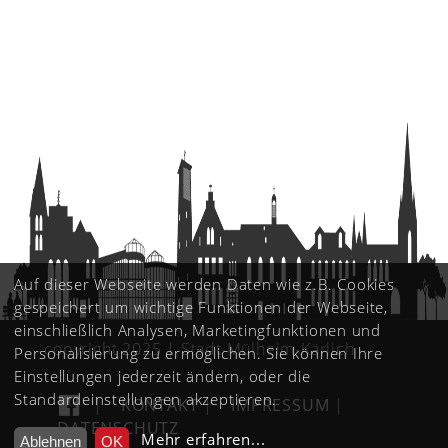
Auf dieser Webseite werden Daten wie z.B. Cookies
gespeichert um wichtige Funktionen der Webseite,
einschließlich Analysen, Marketingfunktionen und
copyright 2025 | Stadt Mülheim-Kärlich
Personalisierung zu ermöglichen. Sie können Ihre
Einstellungen jederzeit ändern, oder die
Standardeinstellungen akzeptieren.
|
KONTAKT
|
IMPRESSUM
|
DATENSCHUTZ
Mehr erfahren
...
Ablehnen
OK