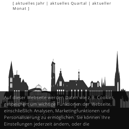
[
aktuelles Jahr
|
aktuelles Quartal
|
aktueller
Monat
]
Auf dieser Webseite werden Daten wie z.B. Cookies
gespeichert um wichtige Funktionen der Webseite,
einschließlich Analysen, Marketingfunktionen und
copyright 2025 | Stadt Mülheim-Kärlich
Personalisierung zu ermöglichen. Sie können Ihre
Einstellungen jederzeit ändern, oder die