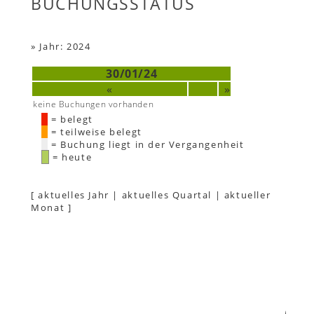
BUCHUNGSSTATUS
»
Jahr: 2024
30/01/24
«
»
keine Buchungen vorhanden
= belegt
= teilweise belegt
= Buchung liegt in der Vergangenheit
= heute
[
aktuelles Jahr
|
aktuelles Quartal
|
aktueller
Monat
]