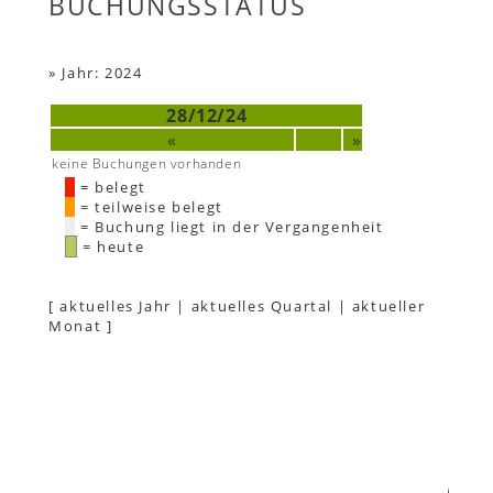
BUCHUNGSSTATUS
»
Jahr: 2024
28/12/24
«
»
keine Buchungen vorhanden
= belegt
= teilweise belegt
= Buchung liegt in der Vergangenheit
= heute
[
aktuelles Jahr
|
aktuelles Quartal
|
aktueller
Monat
]