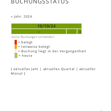
BUCHUNGSSTATUS
»
Jahr: 2024
10/10/24
«
»
keine Buchungen vorhanden
= belegt
= teilweise belegt
= Buchung liegt in der Vergangenheit
= heute
[
aktuelles Jahr
|
aktuelles Quartal
|
aktueller
Monat
]