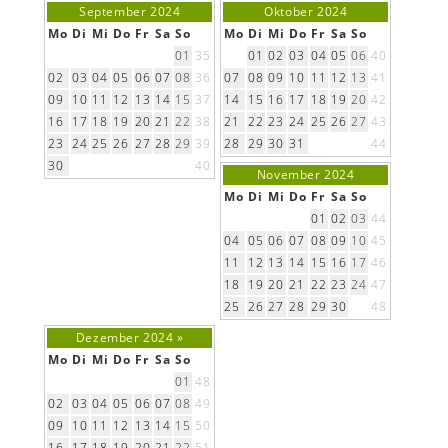
September 2024
Oktober 2024
Mo
Di
Mi
Do
Fr
Sa
So
Mo
Di
Mi
Do
Fr
Sa
So
01
35
01
02
03
04
05
06
40
02
03
04
05
06
07
08
36
07
08
09
10
11
12
13
41
09
10
11
12
13
14
15
37
14
15
16
17
18
19
20
42
16
17
18
19
20
21
22
38
21
22
23
24
25
26
27
43
23
24
25
26
27
28
29
39
28
29
30
31
44
30
40
November 2024
Mo
Di
Mi
Do
Fr
Sa
So
01
02
03
44
04
05
06
07
08
09
10
45
11
12
13
14
15
16
17
46
18
19
20
21
22
23
24
47
25
26
27
28
29
30
48
Dezember 2024
»
Mo
Di
Mi
Do
Fr
Sa
So
01
48
02
03
04
05
06
07
08
49
09
10
11
12
13
14
15
50
16
17
18
19
20
21
22
51