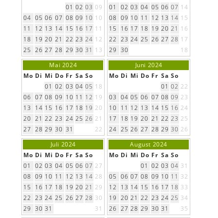
01
02
03
09
01
02
03
04
05
06
07
14
04
05
06
07
08
09
10
10
08
09
10
11
12
13
14
15
11
12
13
14
15
16
17
11
15
16
17
18
19
20
21
16
18
19
20
21
22
23
24
12
22
23
24
25
26
27
28
17
25
26
27
28
29
30
31
13
29
30
18
Mai 2024
Juni 2024
Mo
Di
Mi
Do
Fr
Sa
So
Mo
Di
Mi
Do
Fr
Sa
So
01
02
03
04
05
18
01
02
22
06
07
08
09
10
11
12
19
03
04
05
06
07
08
09
23
13
14
15
16
17
18
19
20
10
11
12
13
14
15
16
24
20
21
22
23
24
25
26
21
17
18
19
20
21
22
23
25
27
28
29
30
31
22
24
25
26
27
28
29
30
26
Juli 2024
August 2024
Mo
Di
Mi
Do
Fr
Sa
So
Mo
Di
Mi
Do
Fr
Sa
So
01
02
03
04
05
06
07
27
01
02
03
04
31
08
09
10
11
12
13
14
28
05
06
07
08
09
10
11
32
15
16
17
18
19
20
21
29
12
13
14
15
16
17
18
33
22
23
24
25
26
27
28
30
19
20
21
22
23
24
25
34
29
30
31
31
26
27
28
29
30
31
35