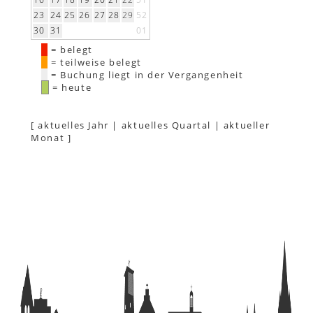
23
24
25
26
27
28
29
52
30
31
01
= belegt
= teilweise belegt
= Buchung liegt in der Vergangenheit
= heute
[
aktuelles Jahr
|
aktuelles Quartal
|
aktueller
Monat
]