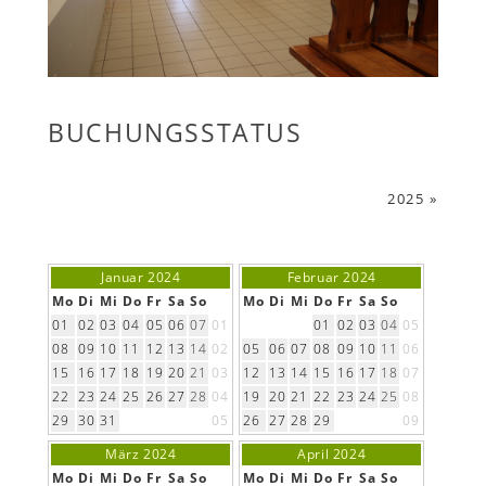
BUCHUNGSSTATUS
2025 »
Januar 2024
Februar 2024
Mo
Di
Mi
Do
Fr
Sa
So
Mo
Di
Mi
Do
Fr
Sa
So
01
02
03
04
05
06
07
01
01
02
03
04
05
08
09
10
11
12
13
14
02
05
06
07
08
09
10
11
06
15
16
17
18
19
20
21
03
12
13
14
15
16
17
18
07
22
23
24
25
26
27
28
04
19
20
21
22
23
24
25
08
29
30
31
05
26
27
28
29
09
März 2024
April 2024
Mo
Di
Mi
Do
Fr
Sa
So
Mo
Di
Mi
Do
Fr
Sa
So