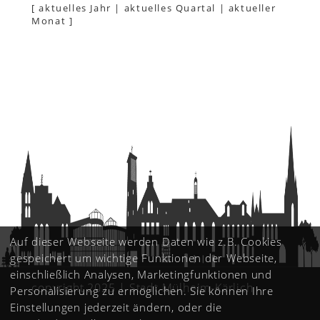
[
aktuelles Jahr
|
aktuelles Quartal
|
aktueller
Monat
]
Auf dieser Webseite werden Daten wie z.B. Cookies
gespeichert um wichtige Funktionen der Webseite,
einschließlich Analysen, Marketingfunktionen und
copyright 2025 | Stadt Mülheim-Kärlich
Personalisierung zu ermöglichen. Sie können Ihre
Einstellungen jederzeit ändern, oder die