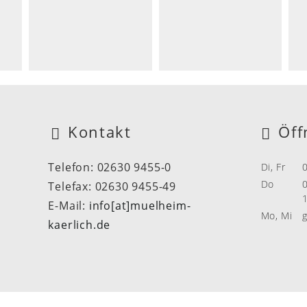
Kontakt
Öff
Telefon: 02630 9455-0
Di, Fr
08
Do
08
Telefax: 02630 9455-49
14
E-Mail:
info[at]muelheim-
Mo, Mi
g
kaerlich.de