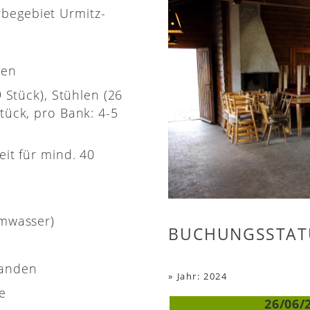
rbegebiet Urmitz-
nen
9 Stück), Stühlen (26
tück, pro Bank: 4-5
eit für mind. 40
rmwasser)
BUCHUNGSSTAT
handen
»
Jahr: 2024
e
26/06/