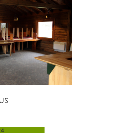
US
24