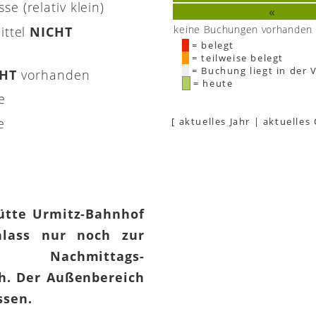
e (relativ klein)
«
keine Buchungen vorhanden
ittel
NICHT
= belegt
= teilweise belegt
= Buchung liegt in der 
CHT
vorhanden
= heute
e
e
[
aktuelles Jahr
|
aktuelles
hütte Urmitz-Bahnhof
lass nur noch zur
 Nachmittags-
h. Der Außenbereich
assen.