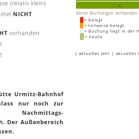
e (relativ klein)
«
keine Buchungen vorhanden
ittel
NICHT
= belegt
= teilweise belegt
= Buchung liegt in der 
CHT
vorhanden
= heute
e
e
[
aktuelles Jahr
|
aktuelles
hütte Urmitz-Bahnhof
lass nur noch zur
 Nachmittags-
h. Der Außenbereich
assen.