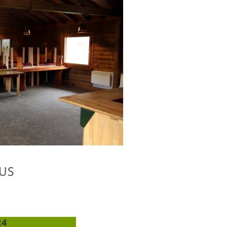
US
24